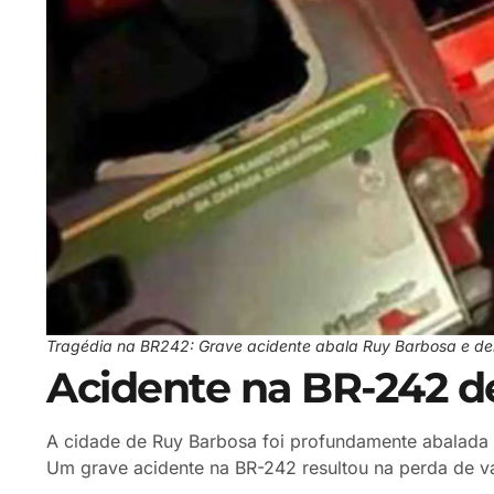
Tragédia na BR242: Grave acidente abala Ruy Barbosa e deix
Acidente na BR-242 d
A cidade de Ruy Barbosa foi profundamente abalada 
Um grave acidente na BR-242 resultou na perda de vá