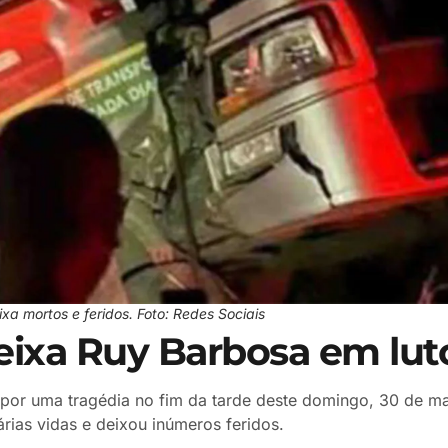
a mortos e feridos. Foto: Redes Sociais
eixa Ruy Barbosa em lut
por uma tragédia no fim da tarde deste domingo, 30 de m
rias vidas e deixou inúmeros feridos.