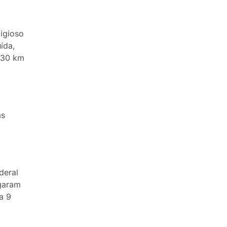
igioso
ída,
 30 km
as
deral
lgaram
a 9