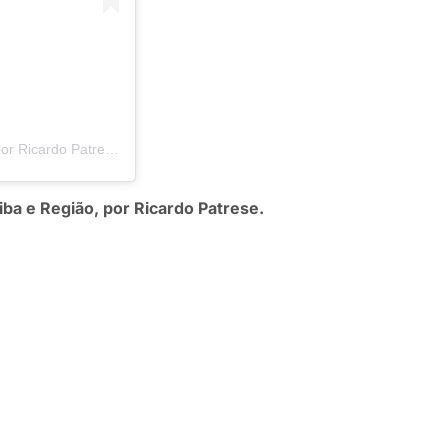
Uma publicação compartilhada por Blog Chapada Urgente | por Ricardo Patrese (@blogchapadaurgenteoficial)
iba e Região, por Ricardo Patrese.