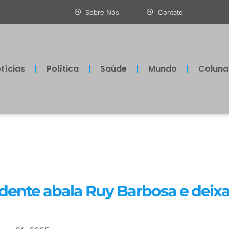
nte
Sobre Nós
Contato
tícias
Política
Saúde
Mundo
Coluna
idente abala Ruy Barbosa e deix