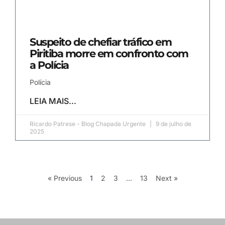
Suspeito de chefiar tráfico em
Piritiba morre em confronto com
a Polícia
Polícia
LEIA MAIS...
Ricardo Patrese - Blog Chapada Urgente
9 de julho de
2025
« Previous
1
2
3
…
13
Next »