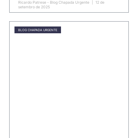
Ricardo Patrese - Blog Chapada Urgente
12 de
setembro de 2025
BLOG CHAPADA URGENTE