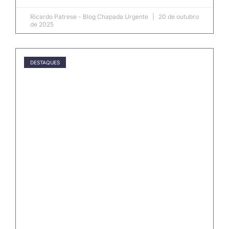
Ricardo Patrese - Blog Chapada Urgente
20 de outubro
de 2025
DESTAQUES