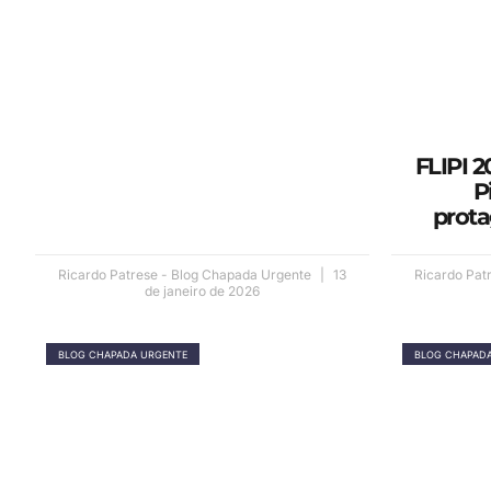
FLIPI 2
P
prot
Ricardo Patrese - Blog Chapada Urgente
13
Ricardo Pat
de janeiro de 2026
BLOG CHAPADA URGENTE
BLOG CHAPAD