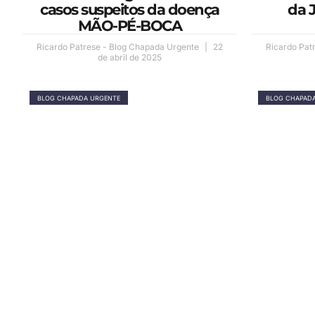
casos suspeitos da doença
da J
MÃO-PÉ-BOCA
Ricardo Patrese - Blog Chapada Urgente
22
Ricardo Pat
de abril de 2025
BLOG CHAPADA URGENTE
BLOG CHAPAD