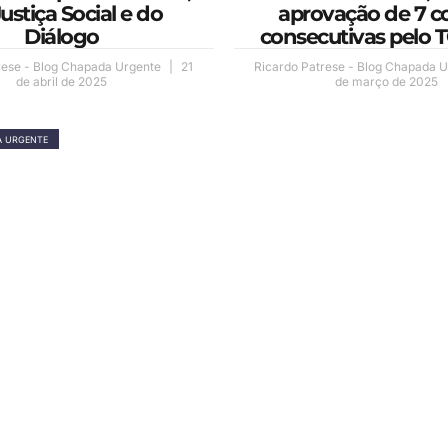
ustiça Social e do
aprovação de 7 c
Diálogo
consecutivas pelo
rese - Blog Chapada Urgente
21
Ricardo Patrese - Blog Chapada 
de abril de 2025
de março de 2025
A URGENTE