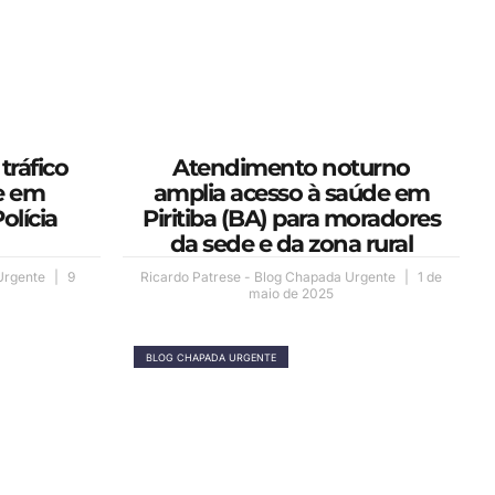
tráfico
Atendimento noturno
e em
amplia acesso à saúde em
olícia
Piritiba (BA) para moradores
da sede e da zona rural
 Urgente
9
Ricardo Patrese - Blog Chapada Urgente
1 de
maio de 2025
BLOG CHAPADA URGENTE