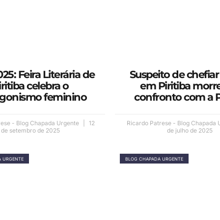
025: Feira Literária de
Suspeito de chefiar 
iritiba celebra o
em Piritiba morr
agonismo feminino
confronto com a P
rese - Blog Chapada Urgente
12
Ricardo Patrese - Blog Chapada
de setembro de 2025
de julho de 2025
A URGENTE
BLOG CHAPADA URGENTE