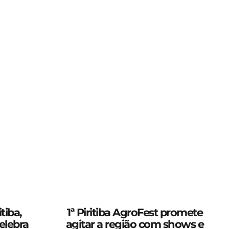
tiba,
1ª Piritiba AgroFest promete
elebra
agitar a região com shows e