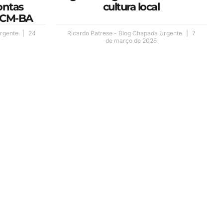
ontas
cultura local
 TCM-BA
Urgente
24
Ricardo Patrese - Blog Chapada Urgente
7
de março de 2025