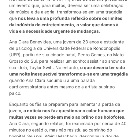
um evento que, para muitos, deveria ser uma celebração
da música e da alegria, transformou-se em uma tragédia
que
nos leva a uma profunda reflexão sobre os limites
da indústria do entretenimento, o valor que damos à
vida e a necessidade urgente de mudanças
.
Ana Clara Benevides, uma jovem de 23 anos e estudante
de psicologia da Universidade Federal de Rondonópolis
(UFR), partiu de sua cidade natal, Pedro Gomes, no Mato
Grosso do Sul, para realizar um sonho: assistir ao show de
sua ídola, Taylor Swift. No entanto,
o que deveria ter sido
uma noite inesquecível transformou-se em uma tragédia
quando Ana Clara sucumbiu a uma parada
cardiorrespiratória antes mesmo de a artista subir ao
palco.
Enquanto os fãs se preparam para lamentar a perda da
jovem,
a notícia nos faz questionar o calor humano que
muitas vezes se perde em meio ao brilho dos holofotes
.
Ana Clara, segundo relatos, foi reanimada por cerca de 40
minutos no estádio, mas não resistiu ao caminho do
hospital. Seu pai, Weiny Machado, descreveu a dor de