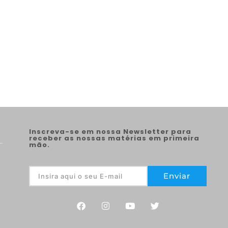
Inscreva-se em nossa Newsletter para
receber as nossas matérias em primeira
mão.
Enviar